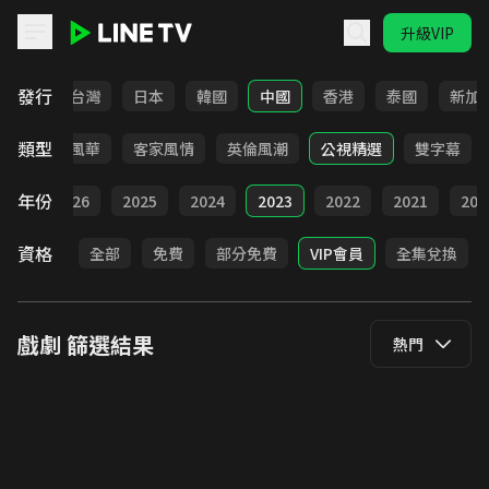
升級VIP
LINE TV - 戲劇
發行
全部
台灣
日本
韓國
中國
香港
泰國
新加
類型
俠
台語風華
客家風情
英倫風潮
公視精選
雙字幕
年份
全部
2026
2025
2024
2023
2022
2021
202
資格
全部
免費
部分免費
VIP會員
全集兌換
戲劇
篩選結果
熱門