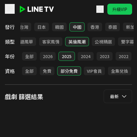
升級VIP
LINE TV - 戲劇
發行
全部
台灣
日本
韓國
中國
香港
泰國
新加
類型
武俠
台語風華
客家風情
英倫風潮
公視精選
雙字幕
年份
全部
2026
2025
2024
2023
2022
資格
全部
免費
部分免費
VIP會員
全集兌換
戲劇
篩選結果
最新