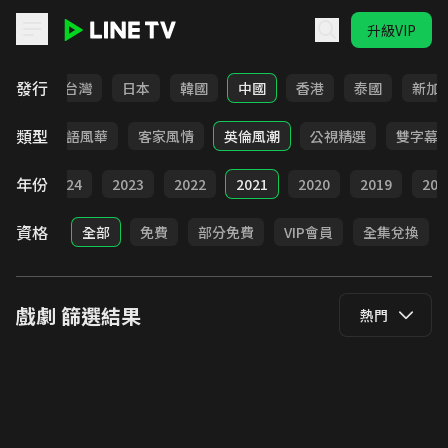
升級VIP
LINE TV - 戲劇
發行
全部
台灣
日本
韓國
中國
香港
泰國
新加
類型
武俠
台語風華
客家風情
英倫風潮
公視精選
雙字幕
年份
025
2024
2023
2022
2021
2020
2019
201
資格
全部
免費
部分免費
VIP會員
全集兌換
戲劇
篩選結果
熱門