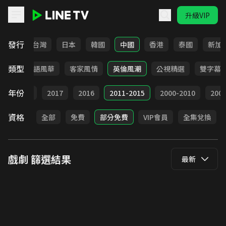
升級VIP
LINE TV - 戲劇
發行
全部
台灣
日本
韓國
中國
香港
泰國
新加
類型
武俠
台語風華
客家風情
英倫風潮
公視精選
雙字幕
年份
9
2018
2017
2016
2011-2015
2000-2010
20
資格
全部
免費
部分免費
VIP會員
全集兌換
戲劇
篩選結果
最新