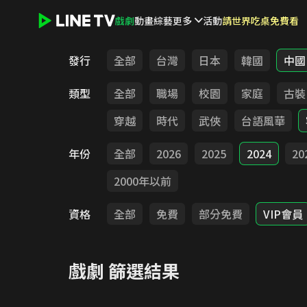
戲劇
動畫
綜藝
更多
活動
請世界吃桌免費看
LINE TV - 戲劇
發行
全部
台灣
日本
韓國
中國
類型
全部
職場
校園
家庭
古裝
穿越
時代
武俠
台語風華
年份
全部
2026
2025
2024
20
2000年以前
資格
全部
免費
部分免費
VIP會員
戲劇
篩選結果