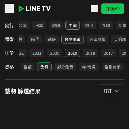
升級VIP
LINE TV - 戲劇
發行
全部
台灣
日本
韓國
中國
香港
泰國
新加
類型
仙俠
穿越
時代
武俠
台語風華
客家風情
英倫風
年份
023
2022
2021
2020
2019
2018
2017
201
資格
全部
免費
部分免費
VIP會員
全集兌換
戲劇
篩選結果
好評