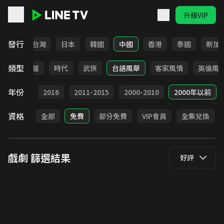
升級VIP
LINE TV - 戲劇
發行
全部
台灣
日本
韓國
中國
香港
泰國
新加
類型
仙俠
穿越
時代
武俠
台語風華
客家風情
英倫風
年份
2017
2016
2011-2015
2000-2010
2000年以前
資格
全部
免費
部分免費
VIP會員
全集兌換
戲劇
篩選結果
好評