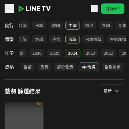
升級VIP
LINE TV - 戲劇
發行
全部
台灣
日本
韓國
中國
香港
泰國
新加
類型
療癒
仙俠
穿越
時代
武俠
台語風華
客家風情
年份
全部
2026
2025
2024
2023
2022
202
資格
全部
免費
部分免費
VIP會員
全集兌換
戲劇
篩選結果
最新
VIP