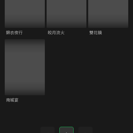
錦衣夜行
皎月流火
雙花鏡
南城宴