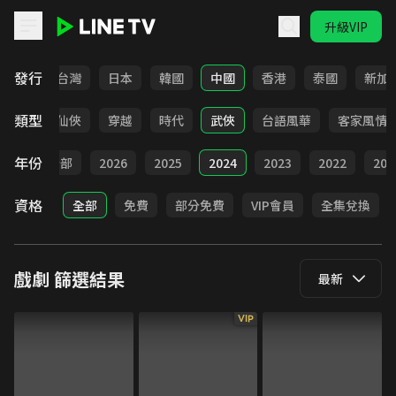
升級VIP
LINE TV - 戲劇
發行
全部
台灣
日本
韓國
中國
香港
泰國
新加
類型
療癒
仙俠
穿越
時代
武俠
台語風華
客家風情
年份
全部
2026
2025
2024
2023
2022
202
資格
全部
免費
部分免費
VIP會員
全集兌換
戲劇
篩選結果
最新
VIP