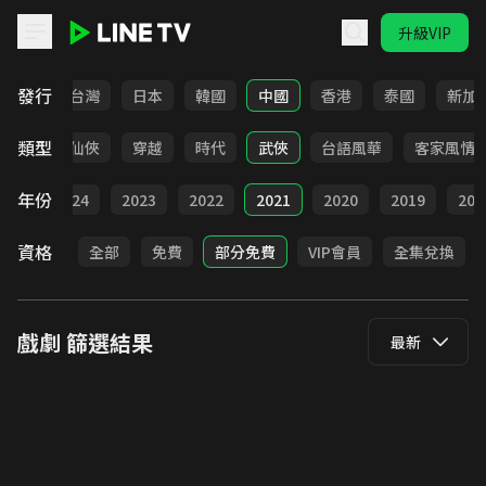
升級VIP
LINE TV - 戲劇
發行
全部
台灣
日本
韓國
中國
香港
泰國
新加
類型
療癒
仙俠
穿越
時代
武俠
台語風華
客家風情
年份
025
2024
2023
2022
2021
2020
2019
201
資格
全部
免費
部分免費
VIP會員
全集兌換
戲劇
篩選結果
最新