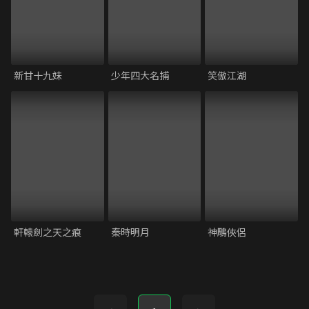
新甘十九妹
少年四大名捕
笑傲江湖
軒轅劍之天之痕
秦時明月
神鵰俠侶