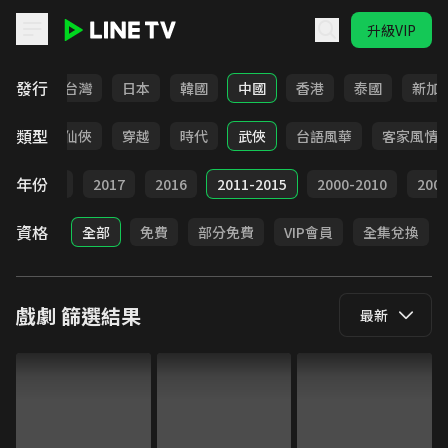
升級VIP
LINE TV - 戲劇
發行
全部
台灣
日本
韓國
中國
香港
泰國
新加
類型
療癒
仙俠
穿越
時代
武俠
台語風華
客家風情
年份
9
2018
2017
2016
2011-2015
2000-2010
20
資格
全部
免費
部分免費
VIP會員
全集兌換
戲劇
篩選結果
最新