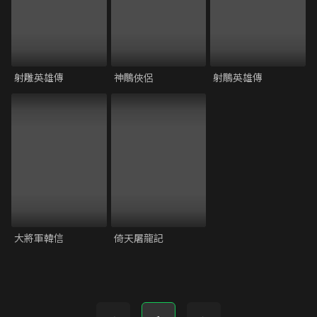
射雕英雄傳
神鵰俠侶
射鵰英雄傳
大將軍韓信
倚天屠龍記