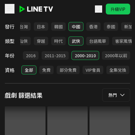
升級VIP
LINE TV - 戲劇
發行
全部
台灣
日本
韓國
中國
香港
泰國
新加
類型
療癒
仙俠
穿越
時代
武俠
台語風華
客家風情
年份
2017
2016
2011-2015
2000-2010
2000年以前
資格
全部
免費
部分免費
VIP會員
全集兌換
戲劇
篩選結果
熱門