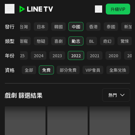
升級VIP
LINE TV - 戲劇
發行
全部
台灣
日本
韓國
中國
香港
泰國
新加
類型
改編
甜寵
懸疑
喜劇
勵志
BL
奇幻
驚悚
年份
026
2025
2024
2023
2022
2021
2020
201
資格
全部
免費
部分免費
VIP會員
全集兌換
戲劇
篩選結果
熱門