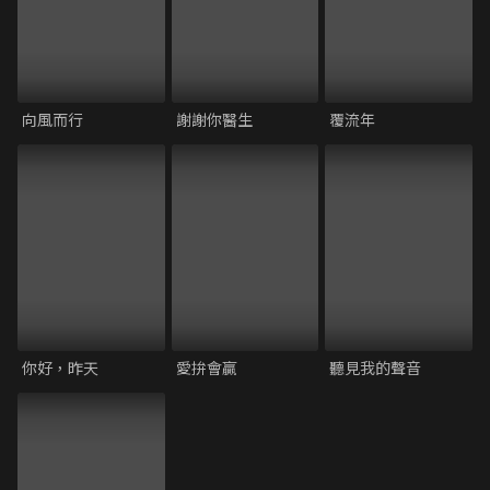
向風而行
謝謝你醫生
覆流年
你好，昨天
愛拚會贏
聽見我的聲音