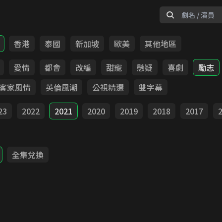
香港
泰國
新加坡
歐美
其他地區
愛情
都會
改編
甜寵
懸疑
喜劇
勵志
客家風情
英倫風潮
公視精選
雙字幕
23
2022
2021
2020
2019
2018
2017
全集兌換