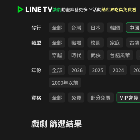
戲劇
動畫
綜藝
更多
活動
請世界吃桌免費看
LINE TV - 戲劇
發行
全部
台灣
日本
韓國
中國
類型
全部
職場
校園
家庭
古裝
穿越
時代
武俠
台語風華
年份
全部
2026
2025
2024
20
2000年以前
資格
全部
免費
部分免費
VIP會員
戲劇
篩選結果