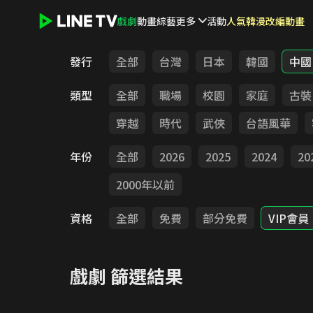
戲劇
動畫
綜藝
更多
活動
人氣韓漫改編動畫
LINE TV - 戲劇
發行
全部
台灣
日本
韓國
中國
類型
全部
職場
校園
家庭
古裝
穿越
時代
武俠
台語風華
年份
全部
2026
2025
2024
20
2000年以前
資格
全部
免費
部分免費
VIP會員
戲劇
篩選結果