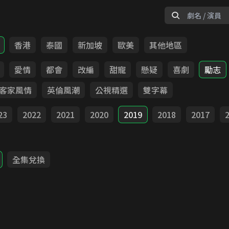
香港
泰國
新加坡
歐美
其他地區
愛情
都會
改編
甜寵
懸疑
喜劇
勵志
客家風情
英倫風潮
公視精選
雙字幕
23
2022
2021
2020
2019
2018
2017
全集兌換