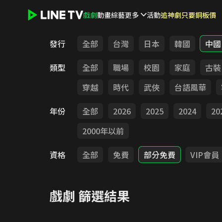
戲劇
動畫
綜藝
更多
活動
追神劇只要銅板價
LINE TV - 戲劇
發行
全部
台灣
日本
韓國
中國
類型
全部
職場
校園
家庭
古裝
穿越
時代
武俠
台語風華
年份
全部
2026
2025
2024
20
2000年以前
資格
全部
免費
部分免費
VIP會員
戲劇
篩選結果