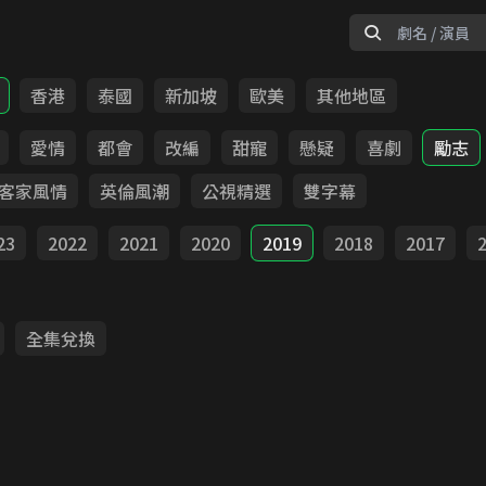
香港
泰國
新加坡
歐美
其他地區
愛情
都會
改編
甜寵
懸疑
喜劇
勵志
客家風情
英倫風潮
公視精選
雙字幕
23
2022
2021
2020
2019
2018
2017
全集兌換