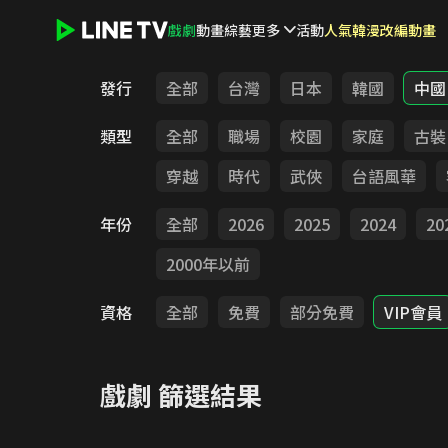
戲劇
動畫
綜藝
更多
活動
人氣韓漫改編動畫
LINE TV - 戲劇
發行
全部
台灣
日本
韓國
中國
類型
全部
職場
校園
家庭
古裝
穿越
時代
武俠
台語風華
年份
全部
2026
2025
2024
20
2000年以前
資格
全部
免費
部分免費
VIP會員
戲劇
篩選結果