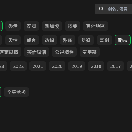
香港
泰國
新加坡
歐美
其他地區
愛情
都會
改編
甜寵
懸疑
喜劇
勵志
客家風情
英倫風潮
公視精選
雙字幕
23
2022
2021
2020
2019
2018
2017
全集兌換