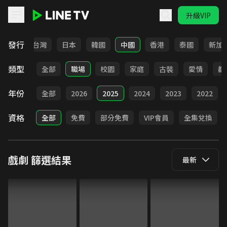
升級VIP
LINE TV - 戲劇
發行
全部
台灣
日本
韓國
中國
香港
泰國
新加
類型
全部
職場
校園
家庭
古裝
愛情
都
年份
全部
2026
2025
2024
2023
2022
資格
全部
免費
部分免費
VIP會員
全集兌換
戲劇
篩選結果
最新