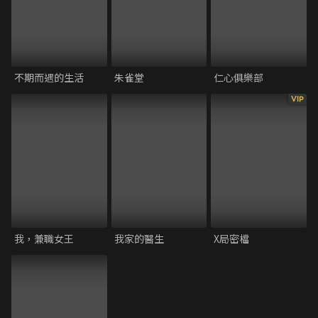
不期而遇的生活
朱雀堂
仁心俱樂部
VIP
我，兼職女王
我家的醫生
X局密檔