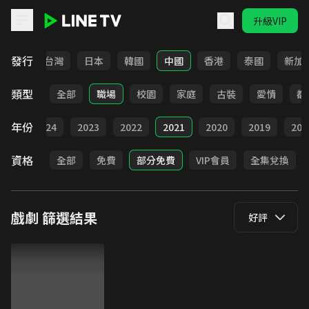
升級VIP
LINE TV - 戲劇
發行
全部
台灣
日本
韓國
中國
香港
泰國
新加
類型
全部
職場
校園
家庭
古裝
愛情
都
年份
025
2024
2023
2022
2021
2020
2019
201
資格
全部
免費
部分免費
VIP會員
全集兌換
戲劇
篩選結果
好評