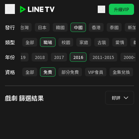
升級VIP
LINE TV - 戲劇
發行
全部
台灣
日本
韓國
中國
香港
泰國
新加
類型
全部
職場
校園
家庭
古裝
愛情
都
年份
020
2019
2018
2017
2016
2011-2015
2000-2
資格
全部
免費
部分免費
VIP會員
全集兌換
戲劇
篩選結果
好評