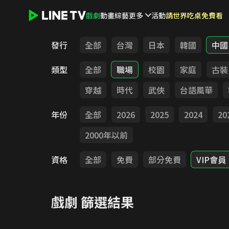
戲劇
動畫
綜藝
更多
活動
請世界吃桌免費看
LINE TV - 戲劇
發行
全部
台灣
日本
韓國
中國
類型
全部
職場
校園
家庭
古裝
穿越
時代
武俠
台語風華
年份
全部
2026
2025
2024
20
2000年以前
資格
全部
免費
部分免費
VIP會員
戲劇
篩選結果