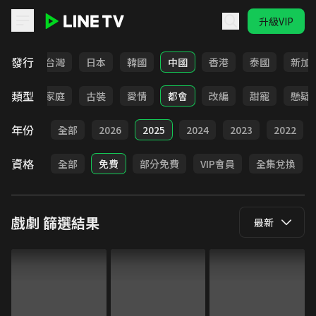
升級VIP
LINE TV - 戲劇
發行
全部
台灣
日本
韓國
中國
香港
泰國
新加
類型
校園
家庭
古裝
愛情
都會
改編
甜寵
懸疑
年份
全部
2026
2025
2024
2023
2022
資格
全部
免費
部分免費
VIP會員
全集兌換
戲劇
篩選結果
最新