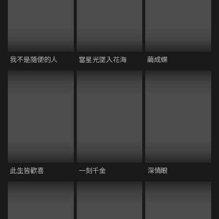
我不是隨便的人
當星光墜入花海
繭成蝶
此生皆歡喜
一刻千金
深情眼