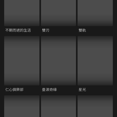
不期而遇的生活
雙刃
雙軌
仁心俱樂部
曼波奇緣
星光