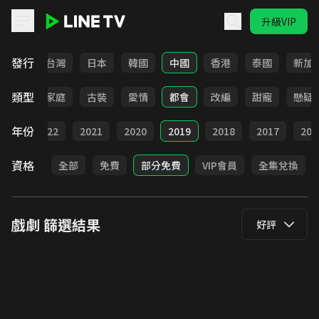
升級VIP
LINE TV - 戲劇
發行
全部
台灣
日本
韓國
中國
香港
泰國
新加
類型
校園
家庭
古裝
愛情
都會
改編
甜寵
懸疑
年份
023
2022
2021
2020
2019
2018
2017
201
資格
全部
免費
部分免費
VIP會員
全集兌換
戲劇
篩選結果
好評