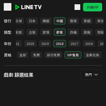
升級VIP
LINE TV - 戲劇
發行
全部
台灣
日本
韓國
中國
香港
泰國
新加
類型
校園
家庭
古裝
愛情
都會
改編
甜寵
懸疑
年份
022
2021
2020
2019
2018
2017
2016
201
資格
全部
免費
部分免費
VIP會員
全集兌換
戲劇
篩選結果
熱門