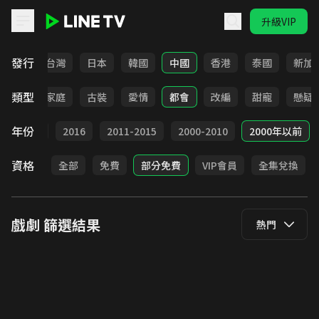
升級VIP
LINE TV - 戲劇
發行
全部
台灣
日本
韓國
中國
香港
泰國
新加
類型
校園
家庭
古裝
愛情
都會
改編
甜寵
懸疑
年份
2017
2016
2011-2015
2000-2010
2000年以前
資格
全部
免費
部分免費
VIP會員
全集兌換
戲劇
篩選結果
熱門