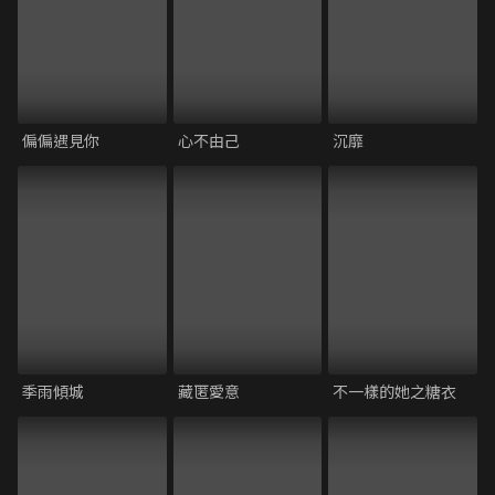
偏偏遇見你
心不由己
沉靡
季雨傾城
藏匿愛意
不一樣的她之糖衣