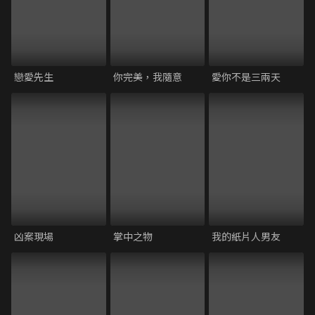
戀愛先生
你完美，我隨意
愛你不是三兩天
凶案現場
掌中之物
我的紙片⼈男友