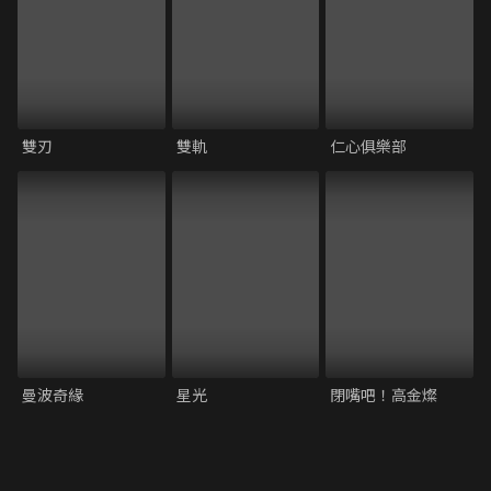
雙刃
雙軌
仁心俱樂部
曼波奇緣
星光
閉嘴吧！高金燦