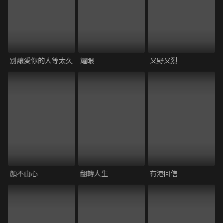
別讓愛你的人等太久
耀眼
又野又烈
顏不由心
翻轉人生
有港回信