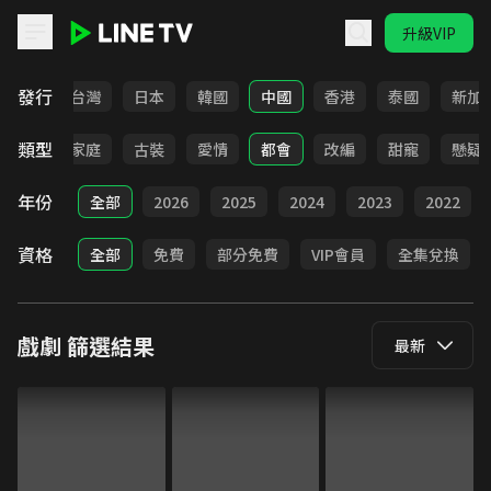
升級VIP
LINE TV - 戲劇
發行
全部
台灣
日本
韓國
中國
香港
泰國
新加
類型
校園
家庭
古裝
愛情
都會
改編
甜寵
懸疑
年份
全部
2026
2025
2024
2023
2022
資格
全部
免費
部分免費
VIP會員
全集兌換
戲劇
篩選結果
最新