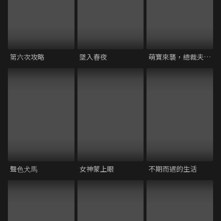
第六次攻略
墜入春夜
萌寶來襲，總裁夫⼈別想逃
聲⾊⽝⾺
女神蒙上眼
不期而遇的生活