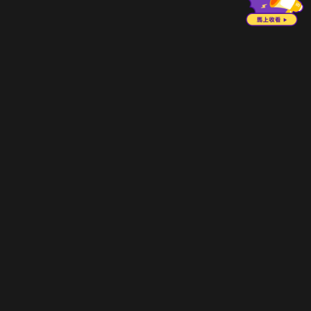
立即登入享受會員權益。
解鎖更多專屬功能，追劇更便利！
登入 / 註冊
巧克科技新媒體股份有限公司
©
2026
CHOCO Media Co. Ltd. ALL RIGHTS RESERVED.