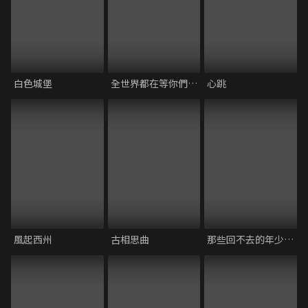
白色城堡
全世界都在等你們分手
心跳
風起西州
古相思曲
那些回不去的年少時光