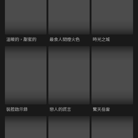
溫暖的，甜蜜的
最食人間煙火色
時光之城
裝腔啟示錄
戀人的謊言
驚天岳雷