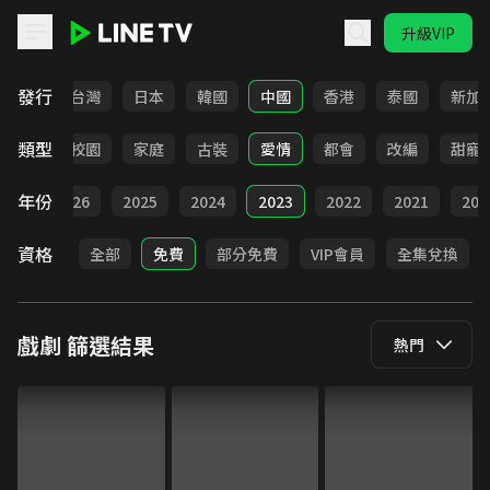
升級VIP
LINE TV - 戲劇
發行
全部
台灣
日本
韓國
中國
香港
泰國
新加
類型
職場
校園
家庭
古裝
愛情
都會
改編
甜寵
年份
全部
2026
2025
2024
2023
2022
2021
202
資格
全部
免費
部分免費
VIP會員
全集兌換
戲劇
篩選結果
熱門