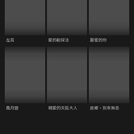
左耳
愛的勘探法
甜蜜的你
風月變
親愛的天狐大人
故鄉，別來無恙