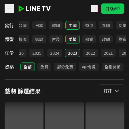
升級VIP
LINE TV - 戲劇
發行
全部
台灣
日本
韓國
中國
香港
泰國
新加
類型
職場
校園
家庭
古裝
愛情
都會
改編
甜寵
年份
全部
2026
2025
2024
2023
2022
2021
202
資格
全部
免費
部分免費
VIP會員
全集兌換
戲劇
篩選結果
好評