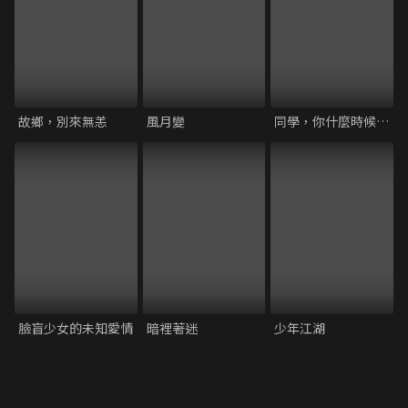
故鄉，別來無恙
風月變
同學，你什麼時候從我家搬走
臉盲少女的未知愛情
暗裡著迷
少年江湖