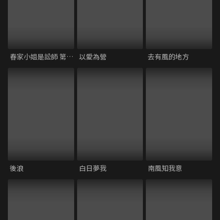
春家小姐是訟師 第一季
以愛為營
去有風的地方
後浪
白日夢我
南風知我意