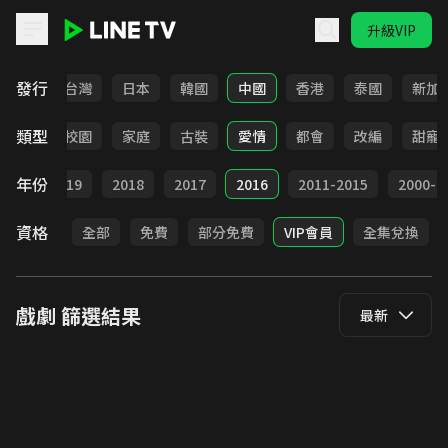
升級VIP
LINE TV - 戲劇
發行
全部
台灣
日本
韓國
中國
香港
泰國
新加
類型
職場
校園
家庭
古裝
愛情
都會
改編
甜寵
年份
020
2019
2018
2017
2016
2011-2015
2000-2
資格
全部
免費
部分免費
VIP會員
全集兌換
戲劇
篩選結果
最新