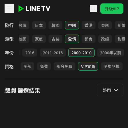
升級VIP
LINE TV - 戲劇
發行
全部
台灣
日本
韓國
中國
香港
泰國
新加
類型
職場
校園
家庭
古裝
愛情
都會
改編
甜寵
年份
2017
2016
2011-2015
2000-2010
2000年以前
資格
全部
免費
部分免費
VIP會員
全集兌換
戲劇
篩選結果
熱門