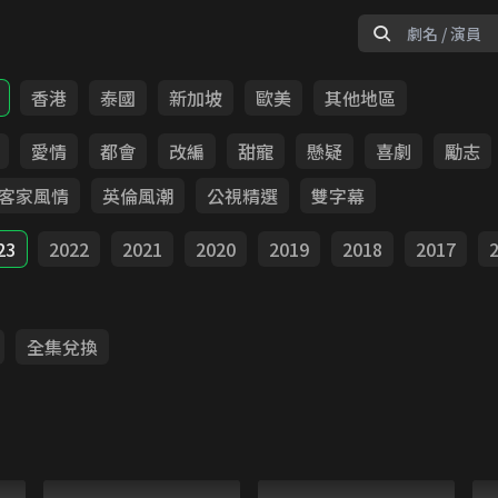
香港
泰國
新加坡
歐美
其他地區
愛情
都會
改編
甜寵
懸疑
喜劇
勵志
客家風情
英倫風潮
公視精選
雙字幕
23
2022
2021
2020
2019
2018
2017
全集兌換