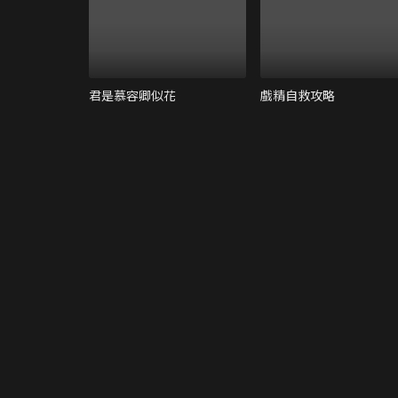
君是慕容卿似花
戲精自救攻略