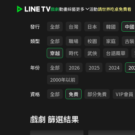
戲劇
動畫
綜藝
更多
活動
請世界吃桌免費看
LINE TV - 戲劇
發行
全部
台灣
日本
韓國
中國
類型
全部
職場
校園
家庭
古裝
穿越
時代
武俠
台語風華
年份
全部
2026
2025
2024
20
2000年以前
資格
全部
免費
部分免費
VIP會員
戲劇
篩選結果