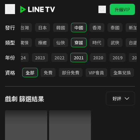
升級VIP
LINE TV - 戲劇
發行
全部
台灣
日本
韓國
中國
香港
泰國
新加
類型
奇幻
驚悚
療癒
仙俠
穿越
時代
武俠
台語
年份
025
2024
2023
2022
2021
2020
2019
201
資格
全部
免費
部分免費
VIP會員
全集兌換
戲劇
篩選結果
好評