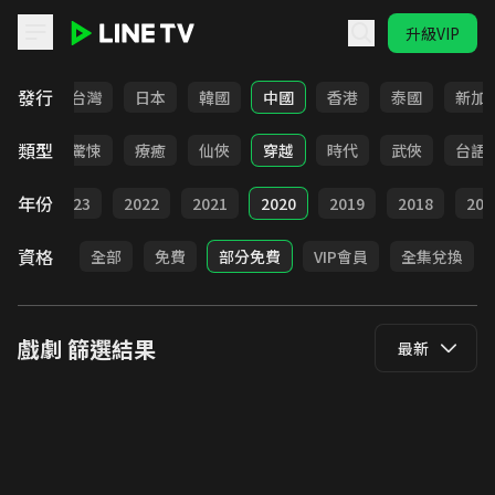
升級VIP
LINE TV - 戲劇
發行
全部
台灣
日本
韓國
中國
香港
泰國
新加
類型
奇幻
驚悚
療癒
仙俠
穿越
時代
武俠
台語
年份
024
2023
2022
2021
2020
2019
2018
201
資格
全部
免費
部分免費
VIP會員
全集兌換
戲劇
篩選結果
最新