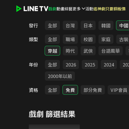
戲劇
動畫
綜藝
更多
活動
追神劇只要銅板價
LINE TV - 戲劇
發行
全部
台灣
日本
韓國
中國
類型
全部
職場
校園
家庭
古裝
穿越
時代
武俠
台語風華
年份
全部
2026
2025
2024
20
2000年以前
資格
全部
免費
部分免費
VIP會員
戲劇
篩選結果