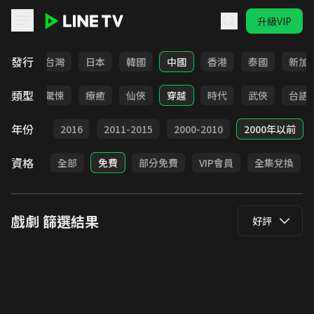
升級VIP
LINE TV - 戲劇
發行
全部
台灣
日本
韓國
中國
香港
泰國
新加
類型
奇幻
驚悚
療癒
仙俠
穿越
時代
武俠
台語
年份
2017
2016
2011-2015
2000-2010
2000年以前
資格
全部
免費
部分免費
VIP會員
全集兌換
戲劇
篩選結果
好評