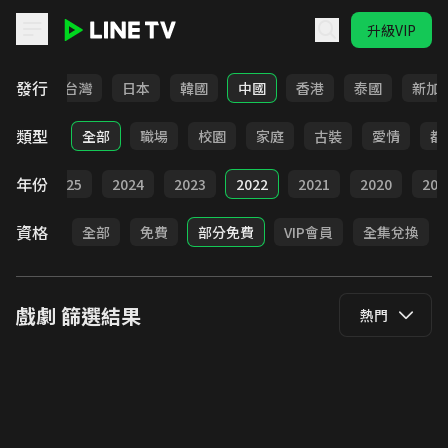
升級VIP
LINE TV - 戲劇
發行
全部
台灣
日本
韓國
中國
香港
泰國
新加
類型
全部
職場
校園
家庭
古裝
愛情
都
年份
026
2025
2024
2023
2022
2021
2020
201
資格
全部
免費
部分免費
VIP會員
全集兌換
戲劇
篩選結果
熱門