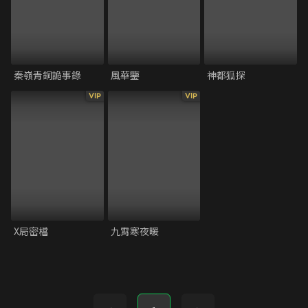
秦嶺青銅詭事錄
風華鑒
神都狐探
VIP
VIP
X局密檔
九霄寒夜暖