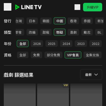
升級VIP
LINE TV - 戲劇
發行
全部
台灣
日本
韓國
中國
香港
泰國
新加
類型
愛情
都會
改編
甜寵
懸疑
喜劇
勵志
BL
年份
全部
2026
2025
2024
2023
2022
資格
全部
免費
部分免費
VIP會員
全集兌換
戲劇
篩選結果
最新
VIP