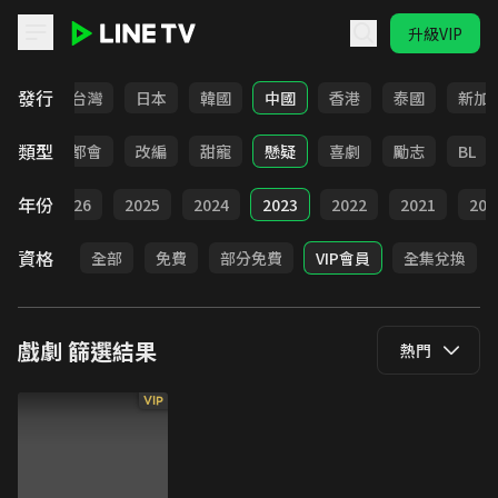
升級VIP
LINE TV - 戲劇
發行
全部
台灣
日本
韓國
中國
香港
泰國
新加
類型
愛情
都會
改編
甜寵
懸疑
喜劇
勵志
BL
年份
全部
2026
2025
2024
2023
2022
2021
202
資格
全部
免費
部分免費
VIP會員
全集兌換
戲劇
篩選結果
熱門
VIP