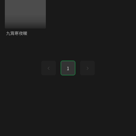
九霄寒夜暖
1