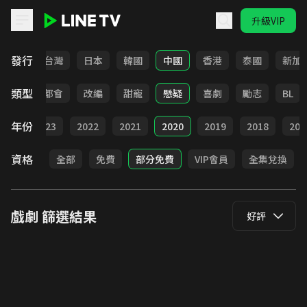
升級VIP
LINE TV - 戲劇
發行
全部
台灣
日本
韓國
中國
香港
泰國
新加
類型
愛情
都會
改編
甜寵
懸疑
喜劇
勵志
BL
年份
024
2023
2022
2021
2020
2019
2018
201
資格
全部
免費
部分免費
VIP會員
全集兌換
戲劇
篩選結果
好評