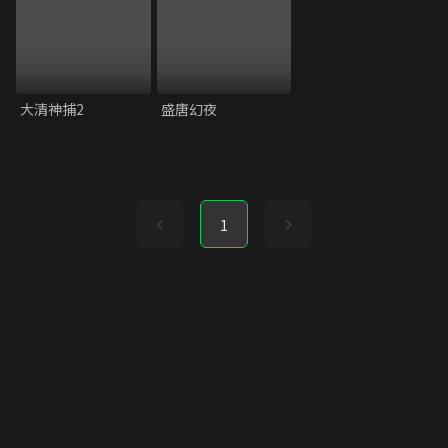
大清神捕2
盛唐幻夜
1