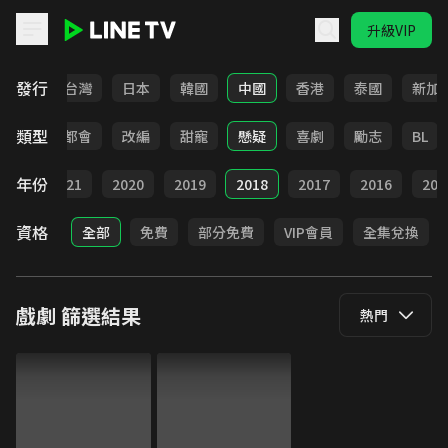
升級VIP
LINE TV - 戲劇
發行
全部
台灣
日本
韓國
中國
香港
泰國
新加
類型
愛情
都會
改編
甜寵
懸疑
喜劇
勵志
BL
年份
022
2021
2020
2019
2018
2017
2016
201
資格
全部
免費
部分免費
VIP會員
全集兌換
戲劇
篩選結果
熱門