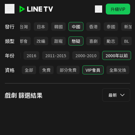
升級VIP
LINE TV - 戲劇
發行
全部
台灣
日本
韓國
中國
香港
泰國
新加
類型
愛情
都會
改編
甜寵
懸疑
喜劇
勵志
BL
年份
2017
2016
2011-2015
2000-2010
2000年以前
資格
全部
免費
部分免費
VIP會員
全集兌換
戲劇
篩選結果
最新