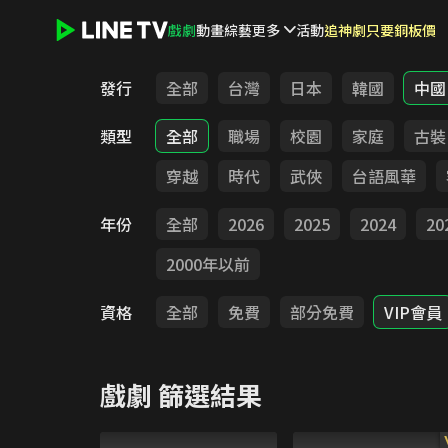
戲劇
動畫
綜藝
更多
活動
追神劇只要銅板價
LINE TV - 戲劇
發行
全部
台灣
日本
韓國
中國
類型
全部
職場
校園
家庭
古裝
穿越
時代
武俠
台語風華
年份
全部
2026
2025
2024
20
2000年以前
資格
全部
免費
部分免費
VIP會員
戲劇
篩選結果