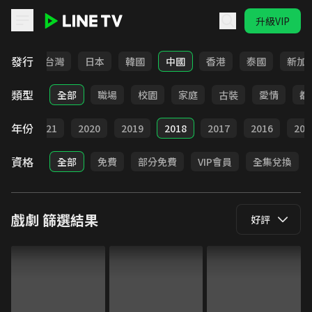
升級VIP
LINE TV - 戲劇
發行
全部
台灣
日本
韓國
中國
香港
泰國
新加
類型
全部
職場
校園
家庭
古裝
愛情
都
年份
022
2021
2020
2019
2018
2017
2016
201
資格
全部
免費
部分免費
VIP會員
全集兌換
戲劇
篩選結果
好評