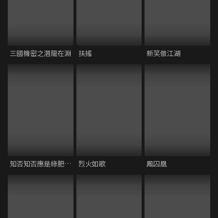
三國機密之潛龍在淵
扶搖
新笑傲江湖
知否知否應是綠肥紅瘦
烈火如歌
鳳囚凰