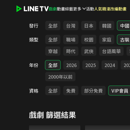
戲劇
動畫
綜藝
更多
活動
人氣韓漫改編動畫
LINE TV - 戲劇
發行
全部
台灣
日本
韓國
中國
類型
全部
職場
校園
家庭
古裝
穿越
時代
武俠
台語風華
年份
全部
2026
2025
2024
20
2000年以前
資格
全部
免費
部分免費
VIP會員
戲劇
篩選結果