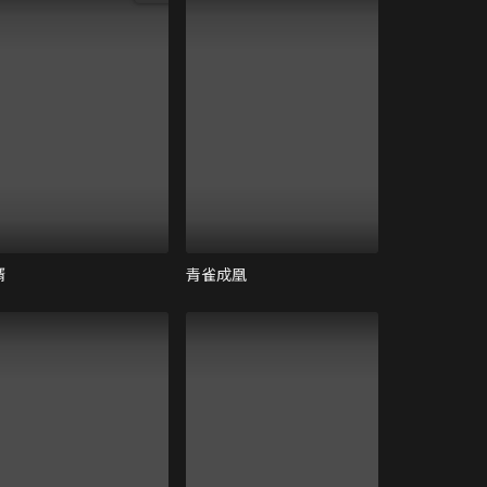
婿
青雀成凰