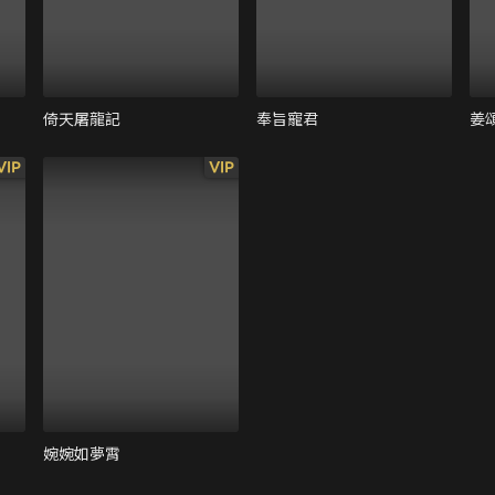
倚天屠龍記
奉旨寵君
姜
VIP
VIP
婉婉如夢霄