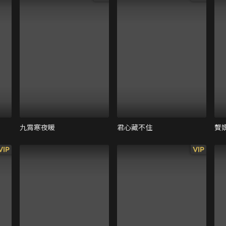
九霄寒夜暖
君心藏不住
贅
VIP
VIP