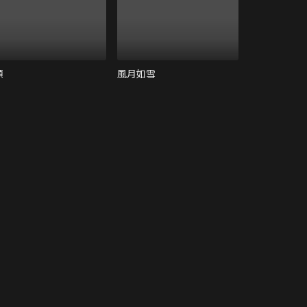
頌
風月如雪