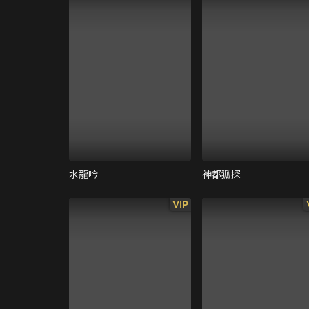
水龍吟
神都狐探
VIP