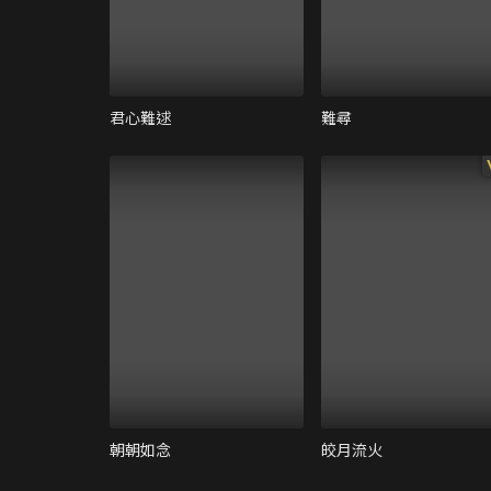
君心難逑
難尋
朝朝如念
皎月流火