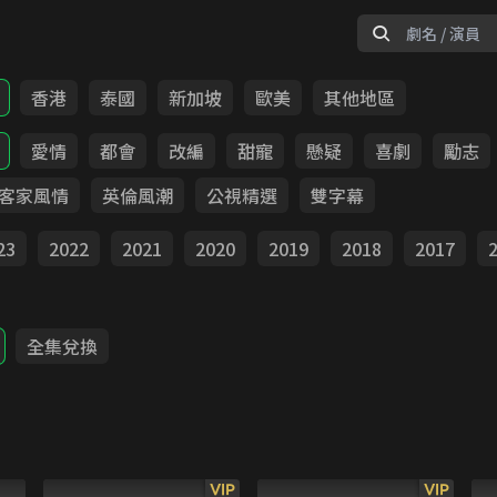
香港
泰國
新加坡
歐美
其他地區
愛情
都會
改編
甜寵
懸疑
喜劇
勵志
客家風情
英倫風潮
公視精選
雙字幕
23
2022
2021
2020
2019
2018
2017
全集兌換
VIP
VIP