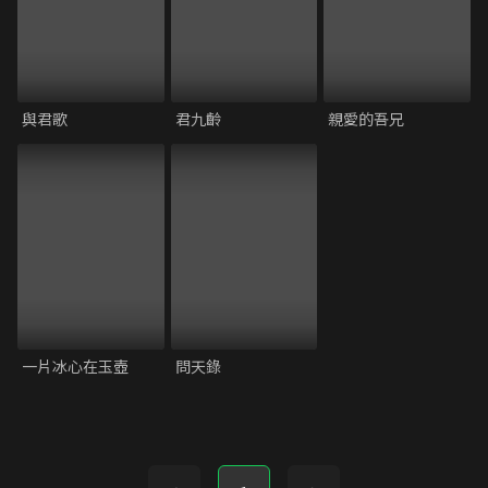
與君歌
君九齡
親愛的吾兄
一片冰心在玉壺
問天錄