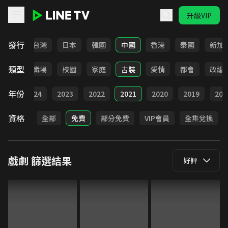
升級VIP
LINE TV - 戲劇
發行
全部
台灣
日本
韓國
中國
香港
泰國
新加
類型
全部
職場
校園
家庭
古裝
愛情
都會
改編
年份
025
2024
2023
2022
2021
2020
2019
201
資格
全部
免費
部分免費
VIP會員
全集兌換
戲劇
篩選結果
好評