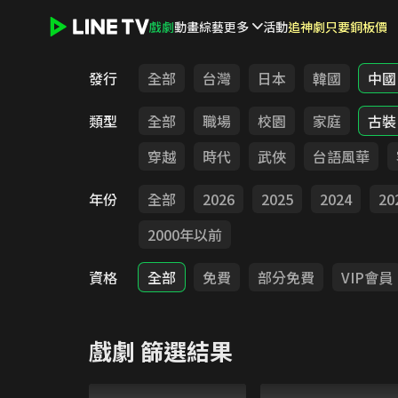
戲劇
動畫
綜藝
更多
活動
追神劇只要銅板價
LINE TV - 戲劇
發行
全部
台灣
日本
韓國
中國
類型
全部
職場
校園
家庭
古裝
穿越
時代
武俠
台語風華
年份
全部
2026
2025
2024
20
2000年以前
資格
全部
免費
部分免費
VIP會員
戲劇
篩選結果