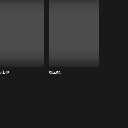
火如歌
鳳囚凰