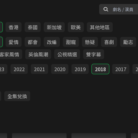
香港
泰國
新加坡
歐美
其他地區
愛情
都會
改編
甜寵
懸疑
喜劇
勵志
客家風情
英倫風潮
公視精選
雙字幕
23
2022
2021
2020
2019
2018
2017
全集兌換