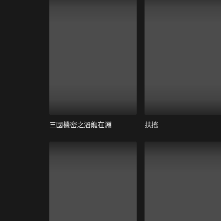
三國機密之潛龍在淵
扶搖