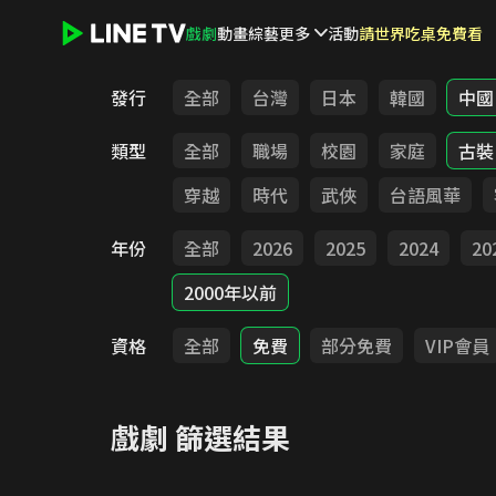
戲劇
動畫
綜藝
更多
活動
請世界吃桌免費看
LINE TV - 戲劇
發行
全部
台灣
日本
韓國
中國
類型
全部
職場
校園
家庭
古裝
穿越
時代
武俠
台語風華
年份
全部
2026
2025
2024
20
2000年以前
資格
全部
免費
部分免費
VIP會員
戲劇
篩選結果