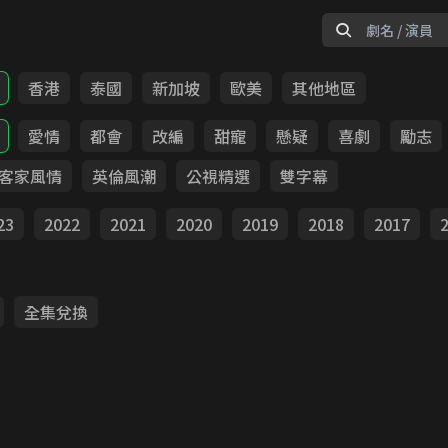
香港
泰國
新加坡
歐美
其他地區
愛情
都會
改編
甜寵
懸疑
喜劇
勵志
客家風情
英倫風潮
公視精選
雙字幕
23
2022
2021
2020
2019
2018
2017
全集兌換