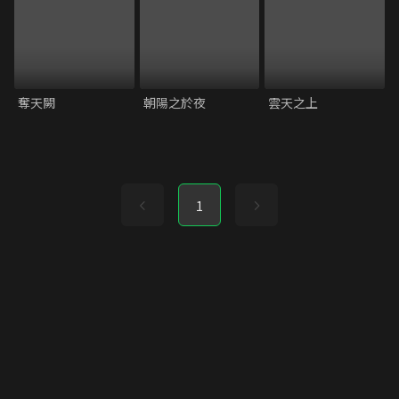
奪天闕
朝陽之於夜
雲天之上
1