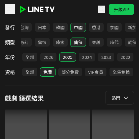
升級VIP
LINE TV - 戲劇
發行
全部
台灣
日本
韓國
中國
香港
泰國
新加
類型
BL
奇幻
驚悚
療癒
仙俠
穿越
時代
武俠
年份
全部
2026
2025
2024
2023
2022
資格
全部
免費
部分免費
VIP會員
全集兌換
戲劇
篩選結果
熱門