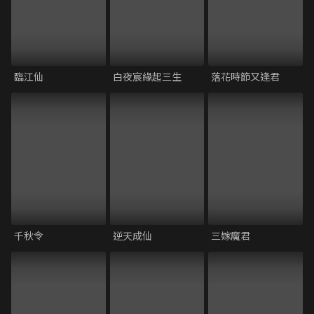
臨江仙
白夜宸緣起三生
落花時節又逢君
千秋令
逆天成仙
三嫁魔君