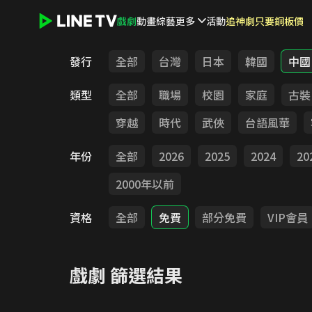
戲劇
動畫
綜藝
更多
活動
追神劇只要銅板價
LINE TV - 戲劇
發行
全部
台灣
日本
韓國
中國
類型
全部
職場
校園
家庭
古裝
穿越
時代
武俠
台語風華
年份
全部
2026
2025
2024
20
2000年以前
資格
全部
免費
部分免費
VIP會員
戲劇
篩選結果