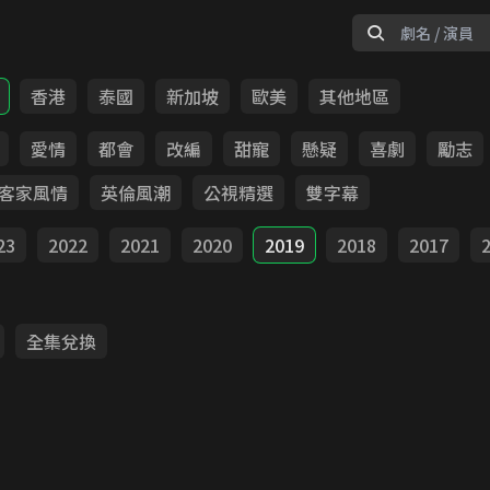
香港
泰國
新加坡
歐美
其他地區
愛情
都會
改編
甜寵
懸疑
喜劇
勵志
客家風情
英倫風潮
公視精選
雙字幕
23
2022
2021
2020
2019
2018
2017
全集兌換