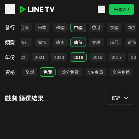
升級VIP
LINE TV - 戲劇
發行
全部
台灣
日本
韓國
中國
香港
泰國
新加
類型
BL
奇幻
驚悚
療癒
仙俠
穿越
時代
武俠
年份
023
2022
2021
2020
2019
2018
2017
201
資格
全部
免費
部分免費
VIP會員
全集兌換
戲劇
篩選結果
好評